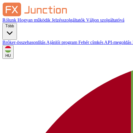
Rólunk
Hogyan működik
Jelzésszolgáltatók
Váljon szolgáltatóvá
Több
Bróker-összehasonlítás
Ajánlói program
Fehér címkés
API-megoldás
HU