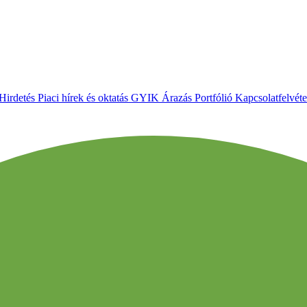
Hirdetés
Piaci hírek és oktatás
GYIK
Árazás
Portfólió
Kapcsolatfelvéte