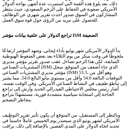
ذلك، بعد بلوغ هذه القمة التي استمرت عدة أشهر، يواجه الدولار
الأمريكي صعوبة في الحفاظ على الزخم الصعودي، حيث ينتظر
المشاركون في السوق صدور أحدث تقرير شهري عن الوظائف
للحصول على مزيد من الرؤى حول قوة سوق العمل.
تراجع الدولار على خلفية بيانات مؤشر ISM الضعيفة
بدأ الدولار الأمريكي شهر يوليو بأداء إيجابي. وشهد المؤشر ارتفاعًا
ملحوظًا في وقت مبكر من يوم الثلاثاء بعد بعض الضغوط الهبوطية
السابقة، لكن هذا الزخم تضاءل عقب صدور تقرير مؤشر مديري
المشتريات الصناعي (ISM) الذي جاء أضعف من المتوقع. سجل
مؤشر مديري المشتريات الصناعي (ISM) 53.3، وهو أقل من
التوقعات البالغة 54.0 وأقل من مستوى مايو البالغ 54.0، مما يشير
إلى تباطؤ طفيف في النشاط الصناعي الأمريكي. وفي الوقت نفسه،
أشار رئيس مجلس الاحتياطي الفيدرالي الجديد وارش إلى تراجع
الحاجة إلى استجابة سياسية متشددة فورية، مستشهدًا بتراجع
مخاطر التضخم.
وبالنظر إلى المستقبل، من المتوقع أن يكون تأثير تقرير التوظيف
الأمريكي لشهر يونيو الذي سيصدر يوم الخميس عاملاً حاسماً في
تحديد اتجاه الدولار على المدى القصير. بالإضافة إلى ذلك، يراقب