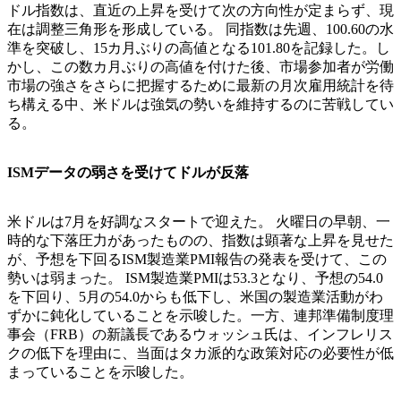
ドル指数は、直近の上昇を受けて次の方向性が定まらず、現
在は調整三角形を形成している。 同指数は先週、100.60の水
準を突破し、15カ月ぶりの高値となる101.80を記録した。し
かし、この数カ月ぶりの高値を付けた後、市場参加者が労働
市場の強さをさらに把握するために最新の月次雇用統計を待
ち構える中、米ドルは強気の勢いを維持するのに苦戦してい
る。
ISMデータの弱さを受けてドルが反落
米ドルは7月を好調なスタートで迎えた。 火曜日の早朝、一
時的な下落圧力があったものの、指数は顕著な上昇を見せた
が、予想を下回るISM製造業PMI報告の発表を受けて、この
勢いは弱まった。 ISM製造業PMIは53.3となり、予想の54.0
を下回り、5月の54.0からも低下し、米国の製造業活動がわ
ずかに鈍化していることを示唆した。一方、連邦準備制度理
事会（FRB）の新議長であるウォッシュ氏は、インフレリス
クの低下を理由に、当面はタカ派的な政策対応の必要性が低
まっていることを示唆した。