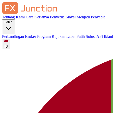
Tentang Kami
Cara Kerjanya
Penyedia Sinyal
Menjadi Penyedia
Lebih
Perbandingan Broker
Program Rujukan
Label Putih
Solusi API
Ikla
ID