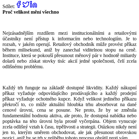
Sdílet:
Proč velikost mění všechno
Nejzásadnějším rozdílem mezi institucionálními a retailovými
účastníky není přístup k informacím nebo technologiím. Je to
rozsah, v jakém operují. Retailový obchodník může provést příkaz
během milisekund, aniž by zanechal viditelnou stopu na ceně.
Instituce, která se pokouší přesunout měnový pár v hodnotě miliardy
dolarů nebo získat stovky tisíc akcií jedné společnosti, čelí zcela
odlišnému problému.
Každý trh funguje na základě dostupné likvidity. Každý nákupní
příkaz vyžaduje odpovídajícího prodávajícího a každý prodejní
příkaz vyžaduje ochotného kupce. Když velikost jediného příkazu
překročí to, co může aktuální hloubka trhu absorbovat na dané
cenové úrovni, cena se posune. Ne proto, že by se změnila
fundamentální hodnota aktiva, ale proto, že dostupná nabídka nebo
poptávka na této úrovni byla prostě vyčerpána. Objem vynucuje
zcela odlišný vztah k času, trpělivosti a strategii. Otázkou nikdy není
jen to, kterým směrem obchodovat, ale jak přesunout obrovskou
pozici, aniž by se trh v průběhu tohoto procesu obrátil proti vám.