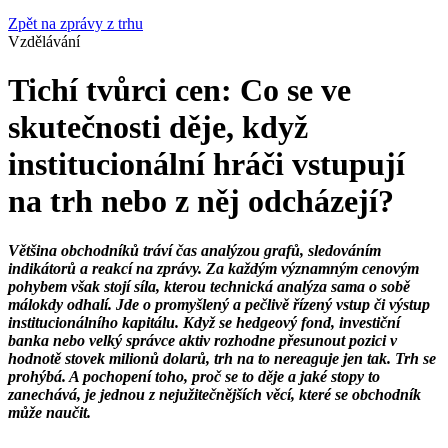
Zpět na zprávy z trhu
Vzdělávání
Tichí tvůrci cen: Co se ve
skutečnosti děje, když
institucionální hráči vstupují
na trh nebo z něj odcházejí?
Většina obchodníků tráví čas analýzou grafů, sledováním
indikátorů a reakcí na zprávy. Za každým významným cenovým
pohybem však stojí síla, kterou technická analýza sama o sobě
málokdy odhalí. Jde o promyšlený a pečlivě řízený vstup či výstup
institucionálního kapitálu. Když se hedgeový fond, investiční
banka nebo velký správce aktiv rozhodne přesunout pozici v
hodnotě stovek milionů dolarů, trh na to nereaguje jen tak. Trh se
prohýbá. A pochopení toho, proč se to děje a jaké stopy to
zanechává, je jednou z nejužitečnějších věcí, které se obchodník
může naučit.