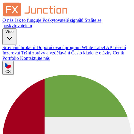
O nás
Jak to funguje
Poskytovatelé signálů
Staňte se
poskytovatelem
Více
Srovnání brokerů
Doporučovací program
White Label
API řešení
Inzerovat
Tržní zprávy a vzdělávání
Často kladené otázky
Ceník
Portfolio
Kontaktujte nás
CS