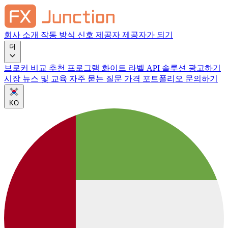
회사 소개
작동 방식
신호 제공자
제공자가 되기
더
브로커 비교
추천 프로그램
화이트 라벨
API 솔루션
광고하기
시장 뉴스 및 교육
자주 묻는 질문
가격
포트폴리오
문의하기
KO