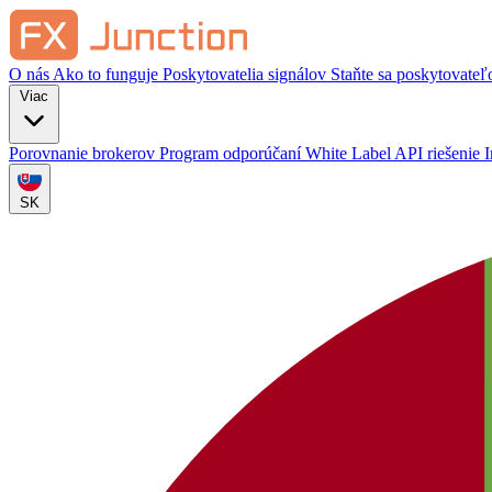
O nás
Ako to funguje
Poskytovatelia signálov
Staňte sa poskytovate
Viac
Porovnanie brokerov
Program odporúčaní
White Label
API riešenie
SK