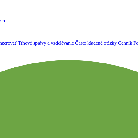
ľom
Inzerovať
Trhové správy a vzdelávanie
Často kladené otázky
Cenník
Po