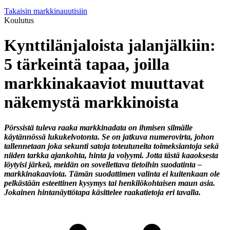
Takaisin markkinauutisiin
Koulutus
Kynttilänjaloista jalanjälkiin:
5 tärkeintä tapaa, joilla
markkinakaaviot muuttavat
näkemystä markkinoista
Pörssistä tuleva raaka markkinadata on ihmisen silmälle
käytännössä lukukelvotonta. Se on jatkuva numerovirta, johon
tallennetaan joka sekunti satoja toteutuneita toimeksiantoja sekä
niiden tarkka ajankohta, hinta ja volyymi. Jotta tästä kaaoksesta
löytyisi järkeä, meidän on sovellettava tietoihin suodatinta –
markkinakaaviota. Tämän suodattimen valinta ei kuitenkaan ole
pelkästään esteettinen kysymys tai henkilökohtaisen maun asia.
Jokainen hintanäyttötapa käsittelee raakatietoja eri tavalla.