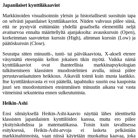
Japanilaiset kynttiläkaaviot
Markkinoiden visualisoinnin yleisin ja historiallisesti suosituin tapa
on selvästi japanilaiset kynttiläkaaviot. Niiden vahvuus piilee siinä,
että ne pystyvät esittämään yhdellä graafisella elementillä neljä
avainarvoa ennalta määritellyltä ajanjaksolta: avauskurssin (Open),
korkeimman saavutetun kurssin (High), alimman kurssin (Low) ja
päätöskurssin (Close).
Seuratpa sitten minuutti-, tunti- tai päiväkaaviota, X-akseli etenee
väsymättä eteenpäin kellon jokaisen tikin myötä. Vaikka nämä
kynttiläkaaviot ovat ihanteellisia markkinapsykologian
tulkitsemiseen klassisten muodostelmien avulla, niissä piilee
perustavanlaatuinen heikkous. Aikaväli toimii kuin musta laatikko.
Itse kynttilänkuvasta ei voi päätellä, tapahtuiko suurin osa kaupoista
juuri sen muodostumisen ensimmäisen minuutin aikana vai vasta
viimeisinä sekunteina ennen sulkeutumista.
Heikin-Ashi
Ensi silmäyksellä Heikin-Ashi-kaavio näyttää lähes identtiseltä
klassisten japanilaisten kynttilöiden kanssa, mutta ero piilee
yksityiskohdissa ja matematiikassa. Toisin kuin tavallisessa
esityksessä, Heikin-Ashi-arvoja ei lasketa pelkästään
markkinahinnoista, vaan niissä käytetään muokattua kaavaa, joka