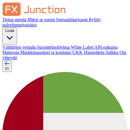
Tietoa meistä
Miten se toimii
Signaalintarjoajat
Ryhdy
palveluntarjoajaksi
Lisää
Välittäjien vertailu
Suositteluohjelma
White Label
API-ratkaisu
Mainosta
Markkinauutiset ja koulutus
UKK
Hinnoittelu
Salkku
Ota
yhteyttä
FI