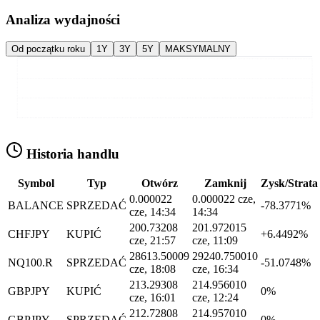
Analiza wydajności
Od początku roku
1Y
3Y
5Y
MAKSYMALNY
Historia handlu
Symbol
Typ
Otwórz
Zamknij
Zysk/Strata
0.0000
22
0.0000
22 cze,
BALANCE
SPRZEDAĆ
-78.3771%
cze, 14:34
14:34
200.7320
8
201.9720
15
CHFJPY
KUPIĆ
+6.4492%
cze, 21:57
cze, 11:09
28613.5000
9
29240.7500
10
NQ100.R
SPRZEDAĆ
-51.0748%
cze, 18:08
cze, 16:34
213.2930
8
214.9560
10
GBPJPY
KUPIĆ
0%
cze, 16:01
cze, 12:24
212.7280
8
214.9570
10
GBPJPY
SPRZEDAĆ
0%