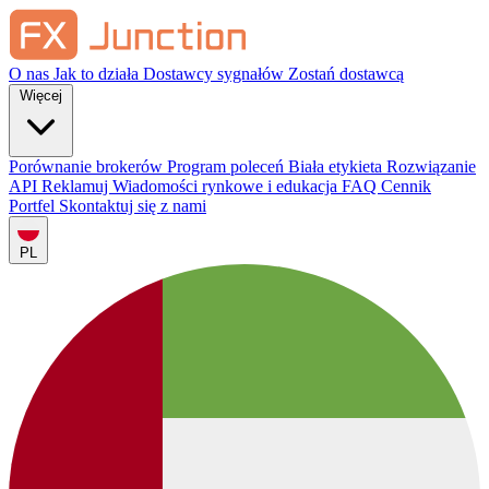
O nas
Jak to działa
Dostawcy sygnałów
Zostań dostawcą
Więcej
Porównanie brokerów
Program poleceń
Biała etykieta
Rozwiązanie
API
Reklamuj
Wiadomości rynkowe i edukacja
FAQ
Cennik
Portfel
Skontaktuj się z nami
PL