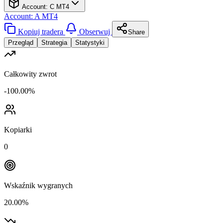
Account: C
MT4
Account: A
MT4
Kopiuj tradera
Obserwuj
Share
Przegląd
Strategia
Statystyki
Całkowity zwrot
-100.00%
Kopiarki
0
Wskaźnik wygranych
20.00%