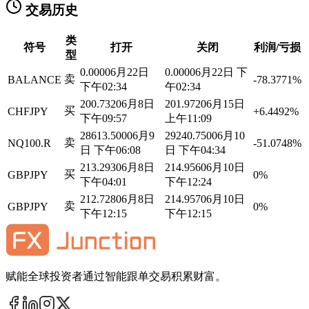
交易历史
类
符号
打开
关闭
利润/亏损
型
0.0000
6月22日
0.0000
6月22日 下
卖
BALANCE
-78.3771%
下午02:34
午02:34
200.7320
6月8日
201.9720
6月15日
买
CHFJPY
+6.4492%
下午09:57
上午11:09
28613.5000
6月9
29240.7500
6月10
卖
NQ100.R
-51.0748%
日 下午06:08
日 下午04:34
213.2930
6月8日
214.9560
6月10日
买
GBPJPY
0%
下午04:01
下午12:24
212.7280
6月8日
214.9570
6月10日
卖
GBPJPY
0%
下午12:15
下午12:15
赋能全球投资者通过智能跟单交易积累财富。