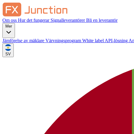
Om oss
Hur det fungerar
Signalleverantörer
Bli en leverantör
Mer
Jämförelse av mäklare
Värvningsprogram
White label
API-lösning
An
SV