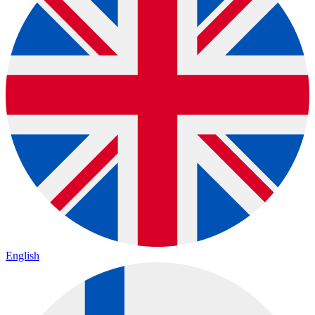
English