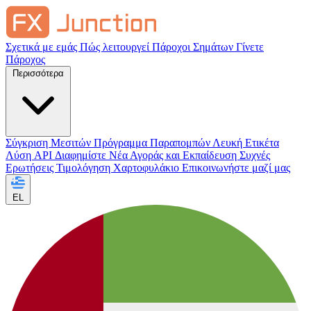
Σχετικά με εμάς
Πώς λειτουργεί
Πάροχοι Σημάτων
Γίνετε
Πάροχος
Περισσότερα
Σύγκριση Μεσιτών
Πρόγραμμα Παραπομπών
Λευκή Ετικέτα
Λύση API
Διαφημίστε
Νέα Αγοράς και Εκπαίδευση
Συχνές
Ερωτήσεις
Τιμολόγηση
Χαρτοφυλάκιο
Επικοινωνήστε μαζί μας
EL