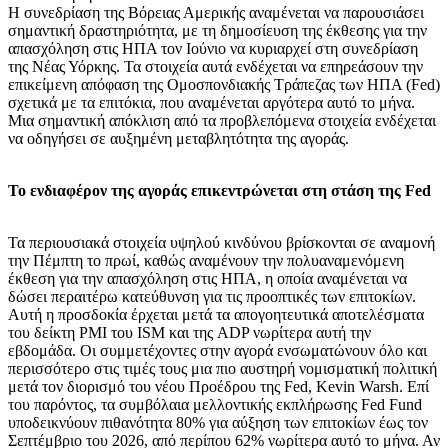
Η συνεδρίαση της Βόρειας Αμερικής αναμένεται να παρουσιάσει
σημαντική δραστηριότητα, με τη δημοσίευση της έκθεσης για την
απασχόληση στις ΗΠΑ τον Ιούνιο να κυριαρχεί στη συνεδρίαση
της Νέας Υόρκης. Τα στοιχεία αυτά ενδέχεται να επηρεάσουν την
επικείμενη απόφαση της Ομοσπονδιακής Τράπεζας των ΗΠΑ (Fed)
σχετικά με τα επιτόκια, που αναμένεται αργότερα αυτό το μήνα.
Μια σημαντική απόκλιση από τα προβλεπόμενα στοιχεία ενδέχεται
να οδηγήσει σε αυξημένη μεταβλητότητα της αγοράς.
Το ενδιαφέρον της αγοράς επικεντρώνεται στη στάση της Fed
Τα περιουσιακά στοιχεία υψηλού κινδύνου βρίσκονται σε αναμονή
την Πέμπτη το πρωί, καθώς αναμένουν την πολυαναμενόμενη
έκθεση για την απασχόληση στις ΗΠΑ, η οποία αναμένεται να
δώσει περαιτέρω κατεύθυνση για τις προοπτικές των επιτοκίων.
Αυτή η προσδοκία έρχεται μετά τα απογοητευτικά αποτελέσματα
του δείκτη PMI του ISM και της ADP νωρίτερα αυτή την
εβδομάδα. Οι συμμετέχοντες στην αγορά ενσωματώνουν όλο και
περισσότερο στις τιμές τους μια πιο αυστηρή νομισματική πολιτική
μετά τον διορισμό του νέου Προέδρου της Fed, Kevin Warsh. Επί
του παρόντος, τα συμβόλαια μελλοντικής εκπλήρωσης Fed Fund
υποδεικνύουν πιθανότητα 80% για αύξηση των επιτοκίων έως τον
Σεπτέμβριο του 2026, από περίπου 62% νωρίτερα αυτό το μήνα. Αν