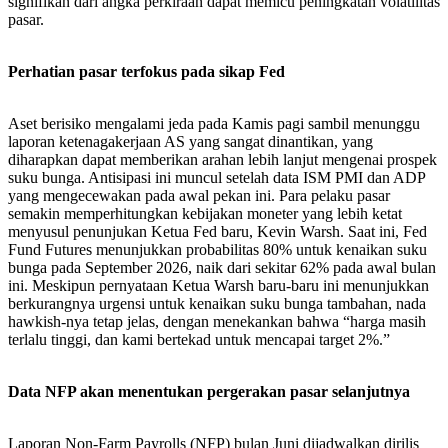
signifikan dari angka perkiraan dapat memicu peningkatan volatilitas
pasar.
Perhatian pasar terfokus pada sikap Fed
Aset berisiko mengalami jeda pada Kamis pagi sambil menunggu
laporan ketenagakerjaan AS yang sangat dinantikan, yang
diharapkan dapat memberikan arahan lebih lanjut mengenai prospek
suku bunga. Antisipasi ini muncul setelah data ISM PMI dan ADP
yang mengecewakan pada awal pekan ini. Para pelaku pasar
semakin memperhitungkan kebijakan moneter yang lebih ketat
menyusul penunjukan Ketua Fed baru, Kevin Warsh. Saat ini, Fed
Fund Futures menunjukkan probabilitas 80% untuk kenaikan suku
bunga pada September 2026, naik dari sekitar 62% pada awal bulan
ini. Meskipun pernyataan Ketua Warsh baru-baru ini menunjukkan
berkurangnya urgensi untuk kenaikan suku bunga tambahan, nada
hawkish-nya tetap jelas, dengan menekankan bahwa “harga masih
terlalu tinggi, dan kami bertekad untuk mencapai target 2%.”
Data NFP akan menentukan pergerakan pasar selanjutnya
Laporan Non-Farm Payrolls (NFP) bulan Juni dijadwalkan dirilis