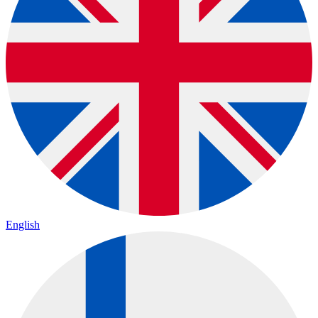
English