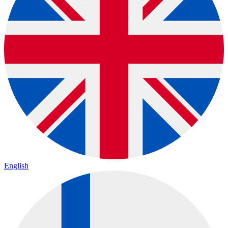
English