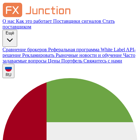
О нас
Как это работает
Поставщики сигналов
Стать
поставщиком
Ещё
Сравнение брокеров
Реферальная программа
White Label
API-
решение
Рекламировать
Рыночные новости и обучение
Часто
задаваемые вопросы
Цены
Портфель
Свяжитесь с нами
RU