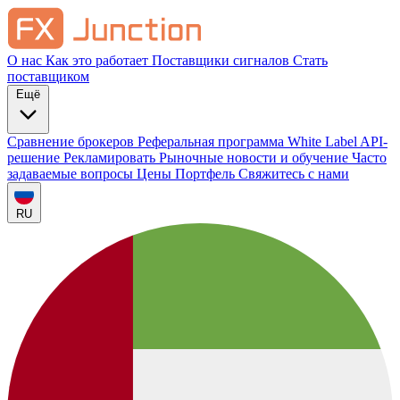
О нас
Как это работает
Поставщики сигналов
Стать
поставщиком
Ещё
Сравнение брокеров
Реферальная программа
White Label
API-
решение
Рекламировать
Рыночные новости и обучение
Часто
задаваемые вопросы
Цены
Портфель
Свяжитесь с нами
RU