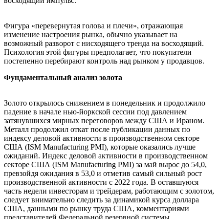
восходящий импульс.
Фигура «перевернутая голова и плечи», отражающая
изменение настроения рынка, обычно указывает на
возможный разворот с нисходящего тренда на восходящий.
Психология этой фигуры предполагает, что покупатели
постепенно перебирают контроль над рынком у продавцов.
Фундаментальный анализ золота
Золото открылось снижением в понедельник и продолжило
падение в начале нью-йоркской сессии под давлением
затянувшихся мирных переговоров между США и Ираном.
Металл продолжил откат после публикации данных по
индексу деловой активности в производственном секторе
США (ISM Manufacturing PMI), которые оказались лучше
ожиданий. Индекс деловой активности в производственном
секторе США (ISM Manufacturing PMI) за май вырос до 54,0,
превзойдя ожидания в 53,0 и отметив самый сильный рост
производственной активности с 2022 года. В оставшуюся
часть недели инвесторам и трейдерам, работающим с золотом,
следует внимательно следить за динамикой курса доллара
США, данными по рынку труда США, комментариями
представителей Федеральной резервной системы,