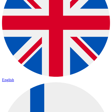
English