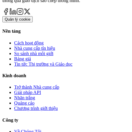
thông qua giao dịch sao chép thông minh.
Quản lý cookie
Nền tảng
Cách hoạt động
Nhà cung cấp tín hiệu
So sánh nhà môi giới
Bảng giá
Tin tức Thị trường và Giáo dục
Kinh doanh
Trở thành Nhà cung cấp
Giải pháp API
Nhãn trắng
Quảng cáo
Chương trình giới thiệu
Công ty
Về Chúng Tôi