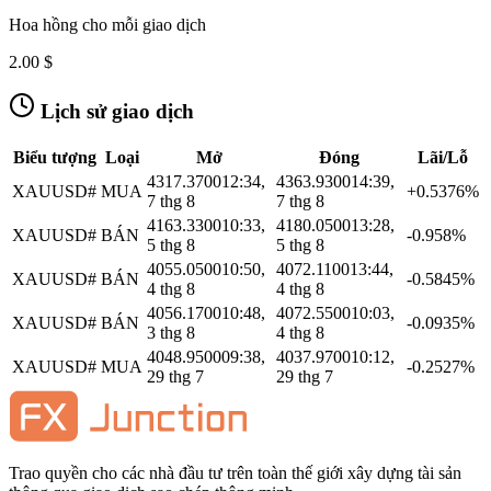
Hoa hồng cho mỗi giao dịch
2.00 $
Lịch sử giao dịch
Biểu tượng
Loại
Mở
Đóng
Lãi/Lỗ
4317.3700
12:34,
4363.9300
14:39,
XAUUSD#
MUA
+0.5376%
7 thg 8
7 thg 8
4163.3300
10:33,
4180.0500
13:28,
XAUUSD#
BÁN
-0.958%
5 thg 8
5 thg 8
4055.0500
10:50,
4072.1100
13:44,
XAUUSD#
BÁN
-0.5845%
4 thg 8
4 thg 8
4056.1700
10:48,
4072.5500
10:03,
XAUUSD#
BÁN
-0.0935%
3 thg 8
4 thg 8
4048.9500
09:38,
4037.9700
10:12,
XAUUSD#
MUA
-0.2527%
29 thg 7
29 thg 7
Trao quyền cho các nhà đầu tư trên toàn thế giới xây dựng tài sản