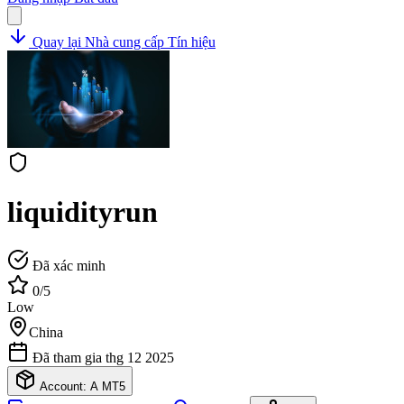
Quay lại Nhà cung cấp Tín hiệu
liquidityrun
Đã xác minh
0/5
Low
China
Đã tham gia thg 12 2025
Account: A
MT5