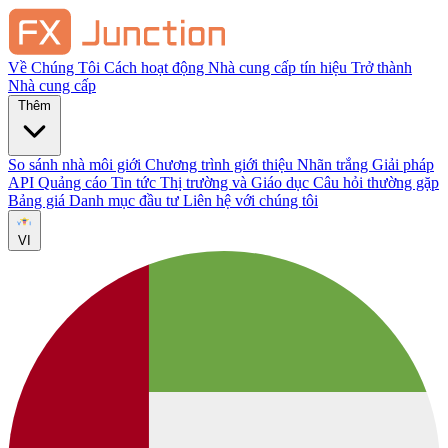
Về Chúng Tôi
Cách hoạt động
Nhà cung cấp tín hiệu
Trở thành
Nhà cung cấp
Thêm
So sánh nhà môi giới
Chương trình giới thiệu
Nhãn trắng
Giải pháp
API
Quảng cáo
Tin tức Thị trường và Giáo dục
Câu hỏi thường gặp
Bảng giá
Danh mục đầu tư
Liên hệ với chúng tôi
VI