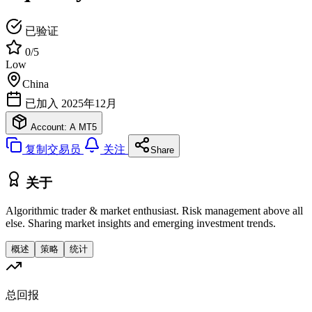
已验证
0/5
Low
China
已加入 2025年12月
Account: A
MT5
复制交易员
关注
Share
关于
Algorithmic trader & market enthusiast. Risk management above all
else. Sharing market insights and emerging investment trends.
概述
策略
统计
总回报