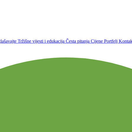
lašavajte
Tržišne vijesti i edukacija
Česta pitanja
Cijene
Portfelj
Kontakt