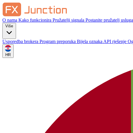
O nama
Kako funkcionira
Pružatelji signala
Postanite pružatelj usluga
Više
Usporedba brokera
Program preporuka
Bijela oznaka
API rješenje
Og
HR