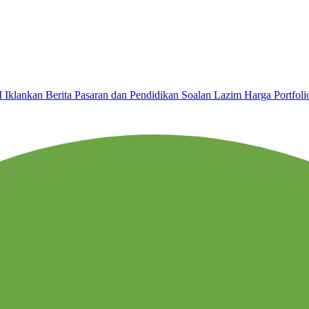
I
Iklankan
Berita Pasaran dan Pendidikan
Soalan Lazim
Harga
Portfol