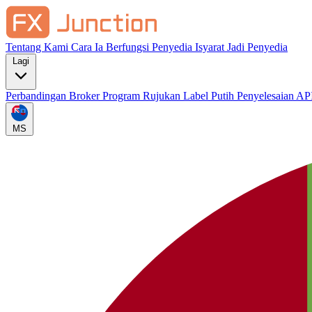
Tentang Kami
Cara Ia Berfungsi
Penyedia Isyarat
Jadi Penyedia
Lagi
Perbandingan Broker
Program Rujukan
Label Putih
Penyelesaian AP
MS