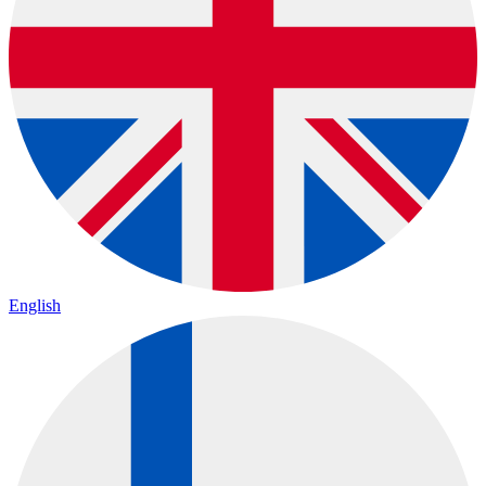
English