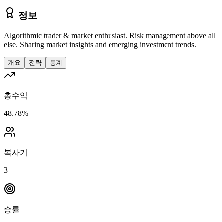
정보
Algorithmic trader & market enthusiast. Risk management above all
else. Sharing market insights and emerging investment trends.
개요
전략
통계
총수익
48.78%
복사기
3
승률