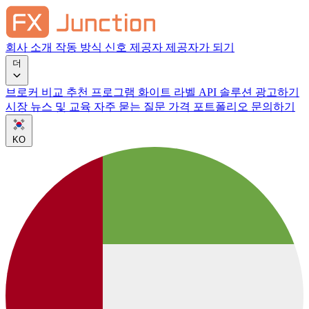
회사 소개
작동 방식
신호 제공자
제공자가 되기
더
브로커 비교
추천 프로그램
화이트 라벨
API 솔루션
광고하기
시장 뉴스 및 교육
자주 묻는 질문
가격
포트폴리오
문의하기
KO