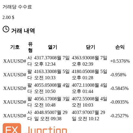
거래당 수수료
2.00 $
거래 내역
유
기호
열기
닫기
손익
형
사
4317.3700
8월 7일
4363.9300
8월 7일
XAUUSD#
+0.5376%
다
오후 12:34
오후 02:39
팔
4163.3300
8월 5일
4180.0500
8월 5일
XAUUSD#
-0.958%
다
오전 10:33
오후 01:28
팔
4055.0500
8월 4일
4072.1100
8월 4일
XAUUSD#
-0.5845%
다
오전 10:50
오후 01:44
팔
4056.1700
8월 3일
4072.5500
8월 4일
XAUUSD#
-0.0935%
다
오전 10:48
오전 10:03
사
4048.9500
7월 29
4037.9700
7월 29
XAUUSD#
-0.2527%
다
일 오전 09:38
일 오전 10:12