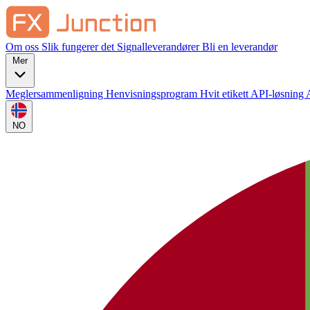
Om oss
Slik fungerer det
Signalleverandører
Bli en leverandør
Mer
Meglersammenligning
Henvisningsprogram
Hvit etikett
API-løsning
NO