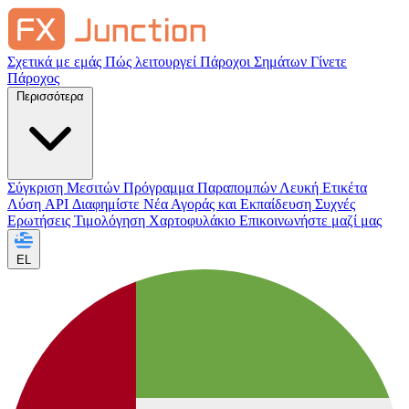
Σχετικά με εμάς
Πώς λειτουργεί
Πάροχοι Σημάτων
Γίνετε
Πάροχος
Περισσότερα
Σύγκριση Μεσιτών
Πρόγραμμα Παραπομπών
Λευκή Ετικέτα
Λύση API
Διαφημίστε
Νέα Αγοράς και Εκπαίδευση
Συχνές
Ερωτήσεις
Τιμολόγηση
Χαρτοφυλάκιο
Επικοινωνήστε μαζί μας
EL