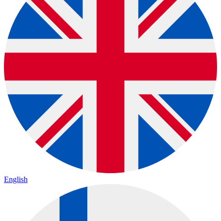
English