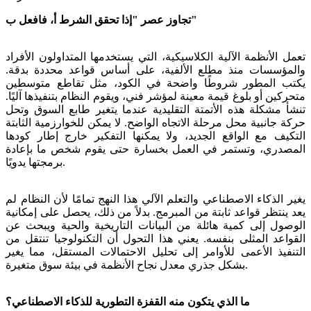
تجاوز عصر "إذا تحقق الشرط أ، فافعل ب"
تعمل الأنظمة الآلية الكلاسيكية، التي يستخدمها المتداولون الأفراد
والمؤسسات منذ مطلع الألفية، على أساس قواعد محددة بدقة.
يكتب المطور شروطًا واضحة في الكود، مثل تقاطع متوسطين
متحركين أو بلوغ قيمة معينة لمؤشر فني، ويقوم النظام بتنفيذها آليًا.
تنشأ مشكلة هذه الأتمتة التقليدية عندما يتغير طابع السوق وتحل
حركة جانبية محل مرحلة الاتجاه الواضح. لا يمكن للخوارزمية الثابتة
التكيف مع الواقع الجديد، ولا يمكنها التفكير خارج إطار كودها
المصدري، وتستمر في العمل بخسارة حتى يقوم شخص ما بإعادة
برمجتها يدويًا.
يغير الذكاء الاصطناعي والتعلم الآلي هذا النهج تمامًا لأن النظام لم
يعد ينتظر قواعد ثابتة من المبرمج. بدلاً من ذلك، يحصل على إمكانية
الوصول إلى كمية هائلة من البيانات التاريخية والحية ويبحث عن
القواعد المثلى بنفسه. يعني هذا التحول أن التكنولوجيا تنتقل من
التنفيذ الأعمى للأوامر إلى تحليل الاحتمالات المستقل، مما يغير
بشكل جذري معدل نجاح الأنظمة في بيئة سوق متغيرة.
ما الذي يتكون منه القفزة التطورية للذكاء الاصطناعي؟