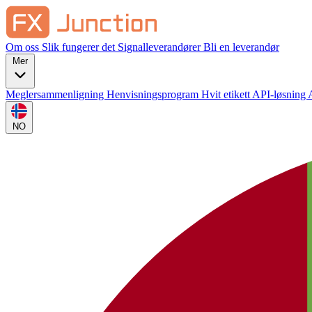
Om oss
Slik fungerer det
Signalleverandører
Bli en leverandør
Mer
Meglersammenligning
Henvisningsprogram
Hvit etikett
API-løsning
NO