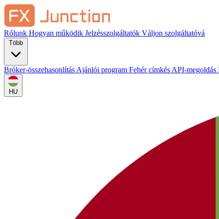
Rólunk
Hogyan működik
Jelzésszolgáltatók
Váljon szolgáltatóvá
Több
Bróker-összehasonlítás
Ajánlói program
Fehér címkés
API-megoldás
HU