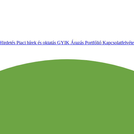
Hirdetés
Piaci hírek és oktatás
GYIK
Árazás
Portfólió
Kapcsolatfelvéte