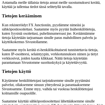
Antamalla meille tällaisia tietoja annat meille suostumuksesi kerätä,
käyttää ja tallentaa tiedot tässä selitetyllä tavalla.
Tietojen kerääminen
Kun rekisteröidyt FX Junctioniin, pyydämme nimeäsi ja
sähköpostiosoitettasi. Saatamme myös pyytää lisähenkilötietoja,
kuten fyysistä osoitettasi, puhelinnumeroasi jne. Keräämiämme
tietoja käytetään tarjoamaan sinulle paras mahdollinen palvelu ja
käyttökokemus Sivustollamme.
Saatamme myös kerätä ei-henkilökohtaisesti tunnistettavia tietoja,
kuten IP-osoitteesi, selaintyypin, verkkotunnuksen nimen ja tietyt
verkkosivut, joiden kautta klikkaat. Näitä tietoja käytetään
parantamaan Sivustomme suorituskykyä ja käytettävyyttä.
Tietojen käyttö
Käytämme henkilötietojasi tarjotaksemme sinulle pyytämäsi
palvelut, ollaksemme sinuun yhteydessä ja parantaaksemme
Sivustoamme. Emme myy, vaihda tai vuokraa henkilötietojasi
kolmansille osapuolille.
Saatamme käyttää sähköpostiosoitettasi lähettääksemme sinulle