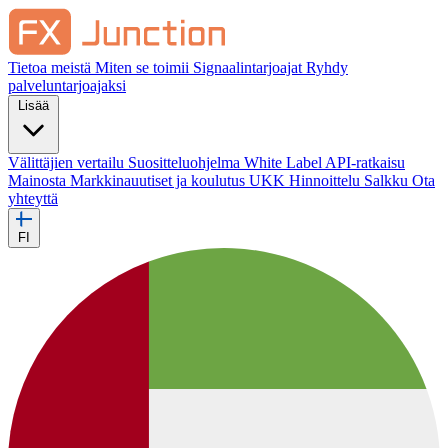
Tietoa meistä
Miten se toimii
Signaalintarjoajat
Ryhdy
palveluntarjoajaksi
Lisää
Välittäjien vertailu
Suositteluohjelma
White Label
API-ratkaisu
Mainosta
Markkinauutiset ja koulutus
UKK
Hinnoittelu
Salkku
Ota
yhteyttä
FI