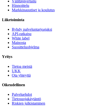
Välittäjävertailu
Hinnoittelu
Markkinauutiset ja koulutus
Liiketoiminta
Ryhdy palveluntarjoajaksi
API-ratkaisu
White label
Mainosta
Suositteluohjelma
Yritys
Tietoa meistä
UKK
Ota yhteyttä
Oikeudellinen
Palveluehdot
Tietosuojakäytäntö
Riskien julkistaminen