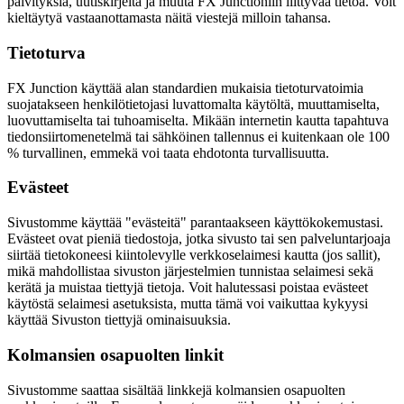
päivityksiä, uutiskirjeitä ja muuta FX Junctioniin liittyvää tietoa. Voit
kieltäytyä vastaanottamasta näitä viestejä milloin tahansa.
Tietoturva
FX Junction käyttää alan standardien mukaisia tietoturvatoimia
suojatakseen henkilötietojasi luvattomalta käytöltä, muuttamiselta,
luovuttamiselta tai tuhoamiselta. Mikään internetin kautta tapahtuva
tiedonsiirtomenetelmä tai sähköinen tallennus ei kuitenkaan ole 100
% turvallinen, emmekä voi taata ehdotonta turvallisuutta.
Evästeet
Sivustomme käyttää "evästeitä" parantaakseen käyttökokemustasi.
Evästeet ovat pieniä tiedostoja, jotka sivusto tai sen palveluntarjoaja
siirtää tietokoneesi kiintolevylle verkkoselaimesi kautta (jos sallit),
mikä mahdollistaa sivuston järjestelmien tunnistaa selaimesi sekä
kerätä ja muistaa tiettyjä tietoja. Voit halutessasi poistaa evästeet
käytöstä selaimesi asetuksista, mutta tämä voi vaikuttaa kykyysi
käyttää Sivuston tiettyjä ominaisuuksia.
Kolmansien osapuolten linkit
Sivustomme saattaa sisältää linkkejä kolmansien osapuolten