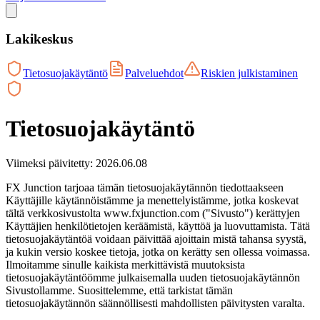
Lakikeskus
Tietosuojakäytäntö
Palveluehdot
Riskien julkistaminen
Tietosuojakäytäntö
Viimeksi päivitetty: 2026.06.08
FX Junction tarjoaa tämän tietosuojakäytännön tiedottaakseen
Käyttäjille käytännöistämme ja menettelyistämme, jotka koskevat
tältä verkkosivustolta www.fxjunction.com ("Sivusto") kerättyjen
Käyttäjien henkilötietojen keräämistä, käyttöä ja luovuttamista. Tätä
tietosuojakäytäntöä voidaan päivittää ajoittain mistä tahansa syystä,
ja kukin versio koskee tietoja, jotka on kerätty sen ollessa voimassa.
Ilmoitamme sinulle kaikista merkittävistä muutoksista
tietosuojakäytäntöömme julkaisemalla uuden tietosuojakäytännön
Sivustollamme. Suosittelemme, että tarkistat tämän
tietosuojakäytännön säännöllisesti mahdollisten päivitysten varalta.