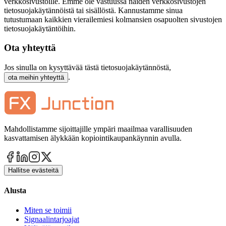
verkkosivustoille. Emme ole vastuussa näiden verkkosivustojen
tietosuojakäytännöistä tai sisällöstä. Kannustamme sinua
tutustumaan kaikkien vierailemiesi kolmansien osapuolten sivustojen
tietosuojakäytäntöihin.
Ota yhteyttä
Jos sinulla on kysyttävää tästä tietosuojakäytännöstä,
.
ota meihin yhteyttä
Mahdollistamme sijoittajille ympäri maailmaa varallisuuden
kasvattamisen älykkään kopiointikaupankäynnin avulla.
Hallitse evästeitä
Alusta
Miten se toimii
Signaalintarjoajat