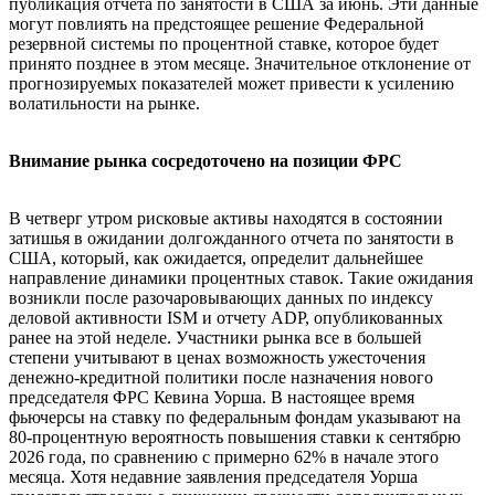
публикация отчета по занятости в США за июнь. Эти данные
могут повлиять на предстоящее решение Федеральной
резервной системы по процентной ставке, которое будет
принято позднее в этом месяце. Значительное отклонение от
прогнозируемых показателей может привести к усилению
волатильности на рынке.
Внимание рынка сосредоточено на позиции ФРС
В четверг утром рисковые активы находятся в состоянии
затишья в ожидании долгожданного отчета по занятости в
США, который, как ожидается, определит дальнейшее
направление динамики процентных ставок. Такие ожидания
возникли после разочаровывающих данных по индексу
деловой активности ISM и отчету ADP, опубликованных
ранее на этой неделе. Участники рынка все в большей
степени учитывают в ценах возможность ужесточения
денежно-кредитной политики после назначения нового
председателя ФРС Кевина Уорша. В настоящее время
фьючерсы на ставку по федеральным фондам указывают на
80-процентную вероятность повышения ставки к сентябрю
2026 года, по сравнению с примерно 62% в начале этого
месяца. Хотя недавние заявления председателя Уорша