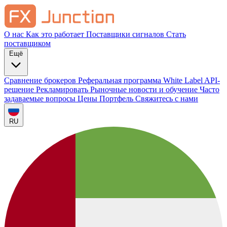
О нас
Как это работает
Поставщики сигналов
Стать
поставщиком
Ещё
Сравнение брокеров
Реферальная программа
White Label
API-
решение
Рекламировать
Рыночные новости и обучение
Часто
задаваемые вопросы
Цены
Портфель
Свяжитесь с нами
RU