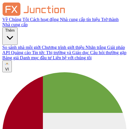
Về Chúng Tôi
Cách hoạt động
Nhà cung cấp tín hiệu
Trở thành
Nhà cung cấp
Thêm
So sánh nhà môi giới
Chương trình giới thiệu
Nhãn trắng
Giải pháp
API
Quảng cáo
Tin tức Thị trường và Giáo dục
Câu hỏi thường gặp
Bảng giá
Danh mục đầu tư
Liên hệ với chúng tôi
VI