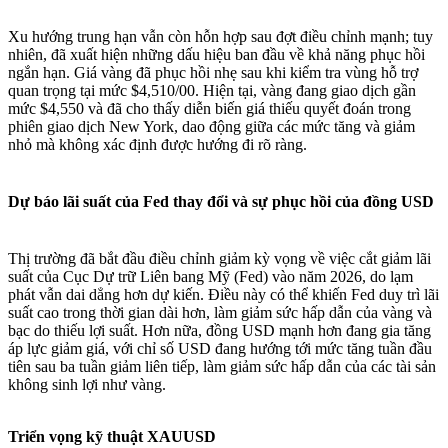
Xu hướng trung hạn vẫn còn hỗn hợp sau đợt điều chỉnh mạnh; tuy
nhiên, đã xuất hiện những dấu hiệu ban đầu về khả năng phục hồi
ngắn hạn. Giá vàng đã phục hồi nhẹ sau khi kiểm tra vùng hỗ trợ
quan trọng tại mức $4,510/00. Hiện tại, vàng đang giao dịch gần
mức $4,550 và đã cho thấy diễn biến giá thiếu quyết đoán trong
phiên giao dịch New York, dao động giữa các mức tăng và giảm
nhỏ mà không xác định được hướng đi rõ ràng.
Dự báo lãi suất của Fed thay đổi và sự phục hồi của đồng USD
​Thị trường đã bắt đầu điều chỉnh giảm kỳ vọng về việc cắt giảm lãi
suất của Cục Dự trữ Liên bang Mỹ (Fed) vào năm 2026, do lạm
phát vẫn dai dẳng hơn dự kiến. Điều này có thể khiến Fed duy trì lãi
suất cao trong thời gian dài hơn, làm giảm sức hấp dẫn của vàng và
bạc do thiếu lợi suất. Hơn nữa, đồng USD mạnh hơn đang gia tăng
áp lực giảm giá, với chỉ số USD đang hướng tới mức tăng tuần đầu
tiên sau ba tuần giảm liên tiếp, làm giảm sức hấp dẫn của các tài sản
không sinh lợi như vàng.
Triển vọng kỹ thuật XAUUSD