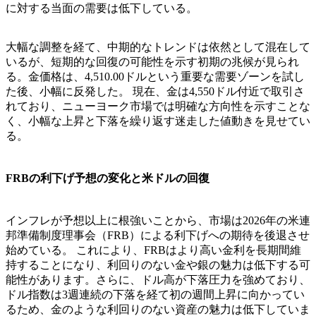
に対する当面の需要は低下している。
大幅な調整を経て、中期的なトレンドは依然として混在して
いるが、短期的な回復の可能性を示す初期の兆候が見られ
る。金価格は、4,510.00ドルという重要な需要ゾーンを試し
た後、小幅に反発した。 現在、金は4,550ドル付近で取引さ
れており、ニューヨーク市場では明確な方向性を示すことな
く、小幅な上昇と下落を繰り返す迷走した値動きを見せてい
る。
FRBの利下げ予想の変化と米ドルの回復
​インフレが予想以上に根強いことから、市場は2026年の米連
邦準備制度理事会（FRB）による利下げへの期待を後退させ
始めている。 これにより、FRBはより高い金利を長期間維
持することになり、利回りのない金や銀の魅力は低下する可
能性があります。さらに、ドル高が下落圧力を強めており、
ドル指数は3週連続の下落を経て初の週間上昇に向かってい
るため、金のような利回りのない資産の魅力は低下していま