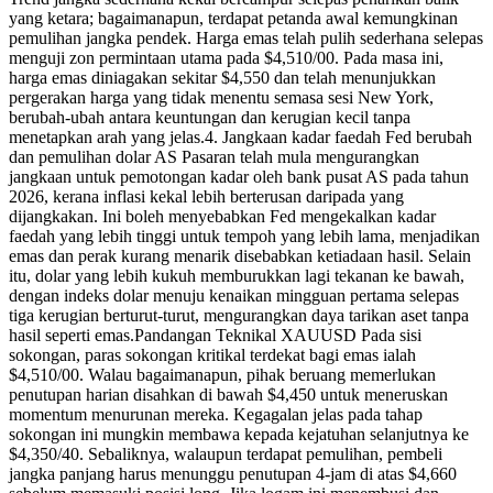
yang ketara; bagaimanapun, terdapat petanda awal kemungkinan
pemulihan jangka pendek. Harga emas telah pulih sederhana selepas
menguji zon permintaan utama pada $4,510/00. Pada masa ini,
harga emas diniagakan sekitar $4,550 dan telah menunjukkan
pergerakan harga yang tidak menentu semasa sesi New York,
berubah-ubah antara keuntungan dan kerugian kecil tanpa
menetapkan arah yang jelas.4. Jangkaan kadar faedah Fed berubah
dan pemulihan dolar AS Pasaran telah mula mengurangkan
jangkaan untuk pemotongan kadar oleh bank pusat AS pada tahun
2026, kerana inflasi kekal lebih berterusan daripada yang
dijangkakan. Ini boleh menyebabkan Fed mengekalkan kadar
faedah yang lebih tinggi untuk tempoh yang lebih lama, menjadikan
emas dan perak kurang menarik disebabkan ketiadaan hasil. Selain
itu, dolar yang lebih kukuh memburukkan lagi tekanan ke bawah,
dengan indeks dolar menuju kenaikan mingguan pertama selepas
tiga kerugian berturut-turut, mengurangkan daya tarikan aset tanpa
hasil seperti emas.Pandangan Teknikal XAUUSD Pada sisi
sokongan, paras sokongan kritikal terdekat bagi emas ialah
$4,510/00. Walau bagaimanapun, pihak beruang memerlukan
penutupan harian disahkan di bawah $4,450 untuk meneruskan
momentum menurunan mereka. Kegagalan jelas pada tahap
sokongan ini mungkin membawa kepada kejatuhan selanjutnya ke
$4,350/40. Sebaliknya, walaupun terdapat pemulihan, pembeli
jangka panjang harus menunggu penutupan 4-jam di atas $4,660