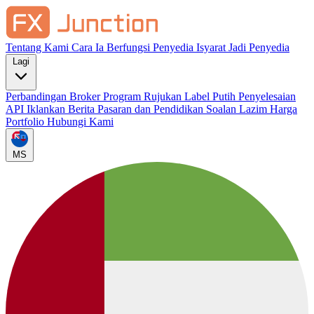
Tentang Kami
Cara Ia Berfungsi
Penyedia Isyarat
Jadi Penyedia
Lagi
Perbandingan Broker
Program Rujukan
Label Putih
Penyelesaian
API
Iklankan
Berita Pasaran dan Pendidikan
Soalan Lazim
Harga
Portfolio
Hubungi Kami
MS