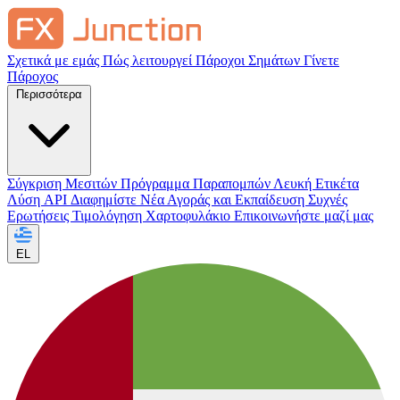
Σχετικά με εμάς
Πώς λειτουργεί
Πάροχοι Σημάτων
Γίνετε
Πάροχος
Περισσότερα
Σύγκριση Μεσιτών
Πρόγραμμα Παραπομπών
Λευκή Ετικέτα
Λύση API
Διαφημίστε
Νέα Αγοράς και Εκπαίδευση
Συχνές
Ερωτήσεις
Τιμολόγηση
Χαρτοφυλάκιο
Επικοινωνήστε μαζί μας
EL