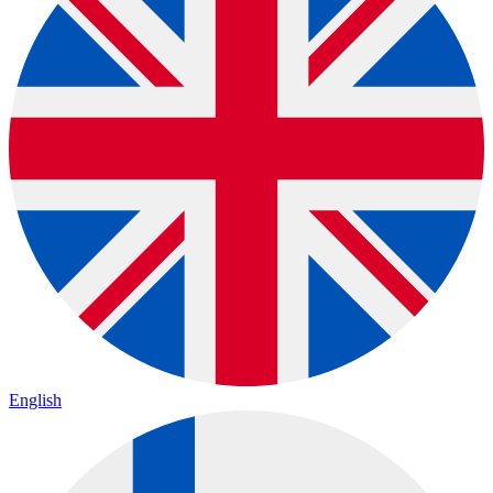
English