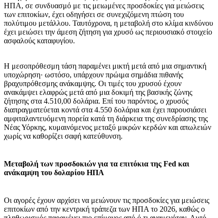
ΗΠΑ, σε συνδυασμό με τις μειωμένες προσδοκίες για μειώσεις
των επιτοκίων, έχει οδηγήσει σε συνεχιζόμενη πτώση του
πολύτιμου μετάλλου. Ταυτόχρονα, η μεταβολή στο κλίμα κινδύνου
έχει μειώσει την άμεση ζήτηση για χρυσό ως περιουσιακό στοιχείο
ασφαλούς καταφυγίου.
Η μεσοπρόθεσμη τάση παραμένει μικτή μετά από μια σημαντική
υποχώρηση· ωστόσο, υπάρχουν πρώιμα σημάδια πιθανής
βραχυπρόθεσμης ανάκαμψης. Οι τιμές του χρυσού έχουν
ανακάμψει ελαφρώς μετά από μια δοκιμή της βασικής ζώνης
ζήτησης στα 4.510,00 δολάρια. Επί του παρόντος, ο χρυσός
διαπραγματεύεται κοντά στα 4.550 δολάρια και έχει παρουσιάσει
αμφιταλαντευόμενη πορεία κατά τη διάρκεια της συνεδρίασης της
Νέας Υόρκης, κυμαινόμενος μεταξύ μικρών κερδών και απωλειών
χωρίς να καθορίζει σαφή κατεύθυνση.
Μεταβολή των προσδοκιών για τα επιτόκια της Fed και
ανάκαμψη του δολαρίου ΗΠΑ
​Οι αγορές έχουν αρχίσει να μειώνουν τις προσδοκίες για μειώσεις
επιτοκίων από την κεντρική τράπεζα των ΗΠΑ το 2026, καθώς ο
πληθωρισμός παραμένει πιο επίμονος από ό,τι αναμενόταν. Αυτό