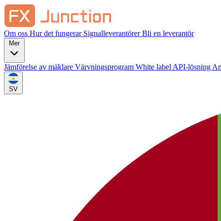
Om oss
Hur det fungerar
Signalleverantörer
Bli en leverantör
Mer
Jämförelse av mäklare
Värvningsprogram
White label
API-lösning
An
SV