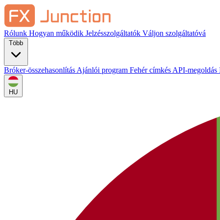
Rólunk
Hogyan működik
Jelzésszolgáltatók
Váljon szolgáltatóvá
Több
Bróker-összehasonlítás
Ajánlói program
Fehér címkés
API-megoldás
HU