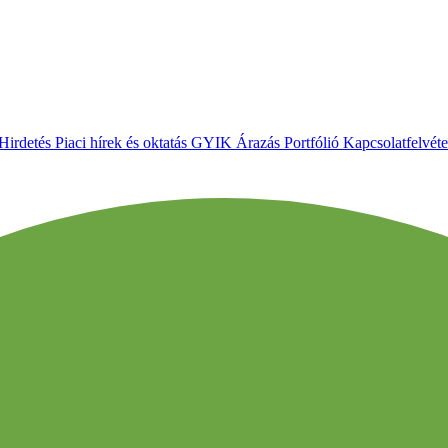
Hirdetés
Piaci hírek és oktatás
GYIK
Árazás
Portfólió
Kapcsolatfelvéte