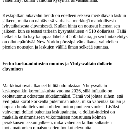
vähentänyt kullan välitöntä kysyntää turvasatamana.
Keskipitkän aikavälin trendi on edelleen sekava merkittävän laskun
jälkeen, mutta on nähtävissä varhaisia merkkejä mahdollisesta
lyhytaikaisesta elpymisestä. Kullan hinta on noussut hieman sen
jälkeen, kun se testasi tärkeän kysyntäalueen 4 510 dollarissa. Tällä
hetkellä kulta käy kauppaa lähellä 4 550 dollaria, ja sen hintakehitys
on ollut epäröivää New Yorkin pörssipäivän aikana, vaihdellen
pienien nousujen ja laskujen välillä ilman selkeää suuntaa.
Fed:n korko-odotusten muutos ja Yhdysvaltain dollarin
elpyminen
​Markkinat ovat alkaneet hillitä odotuksiaan Yhdysvaltain
keskuspankin koronlaskuista vuonna 2026, sillä inflaatio on
osoittautunut odotettua sitkeämmäksi. Tämä voi johtaa siihen, että
Fed pitää korot korkealla pidemmän aikaa, mikä vähentää kullan ja
hopean houkuttelevuutta niiden tuoton puutteen vuoksi. Lisäksi
vahvempi dollari pahentaa laskupainetta, ja dollari-indeksi on
matkalla ensimmäiseen viikoittaiseen nousuunsa kolmen
peräkkäisen laskun jälkeen, mikä vähentää kullan kaltaisten
tuottamattomien omaisuuserien houkuttelevuutta.