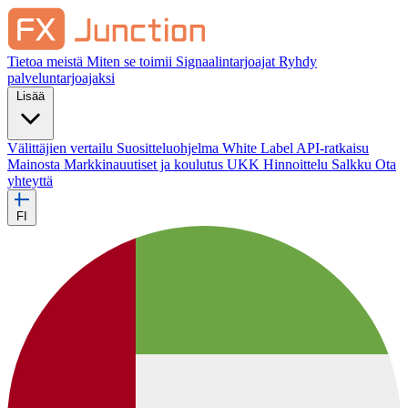
Tietoa meistä
Miten se toimii
Signaalintarjoajat
Ryhdy
palveluntarjoajaksi
Lisää
Välittäjien vertailu
Suositteluohjelma
White Label
API-ratkaisu
Mainosta
Markkinauutiset ja koulutus
UKK
Hinnoittelu
Salkku
Ota
yhteyttä
FI