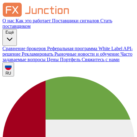
О нас
Как это работает
Поставщики сигналов
Стать
поставщиком
Ещё
Сравнение брокеров
Реферальная программа
White Label
API-
решение
Рекламировать
Рыночные новости и обучение
Часто
задаваемые вопросы
Цены
Портфель
Свяжитесь с нами
RU